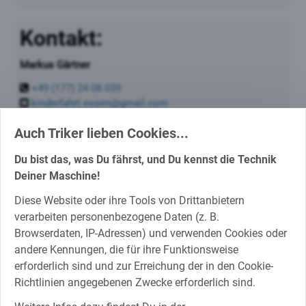
Kontakt:
Markus Gärtner
+49 (177) 24 08 039
kinderfahrt.essen@gmail.com
Auch Triker lieben Cookies...
Facebook:
Du bist das, was Du fährst, und Du kennst die Technik
Deiner Maschine!
Kinderfahrt Essen
Diese Website oder ihre Tools von Drittanbietern
Kinderfahrt 2025
verarbeiten personenbezogene Daten (z. B.
Kinderfahrt 2024
Browserdaten, IP-Adressen) und verwenden Cookies oder
Kinderfahrt 2023
andere Kennungen, die für ihre Funktionsweise
Kinderfahrt 2022
erforderlich sind und zur Erreichung der in den Cookie-
Instagram
Richtlinien angegebenen Zwecke erforderlich sind.
YouTube