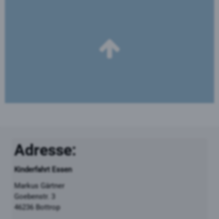
Adresse:
Kinderfahrt Essen
Markus Gärtner
Goebenstr. 3
46236 Bottrop