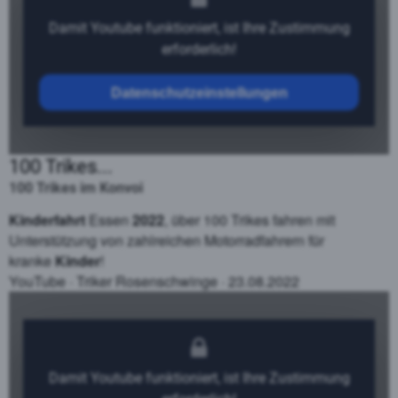
Damit Youtube funktioniert, ist Ihre Zustimmung
erforderlich!
Datenschutzeinstellungen
100 Trikes...
100 Trikes im Konvoi
Kinderfahrt
Essen
2022
, über 100 Trikes fahren mit
Unterstützung von zahlreichen Motorradfahrern für
kranke
Kinder
!
YouTube
·
Triker Rosenschwinge
·
23.08.2022
Damit Youtube funktioniert, ist Ihre Zustimmung