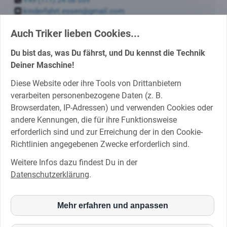
kinderfahrt.essen@gmail.com
Auch Triker lieben Cookies...
Facebook:
Du bist das, was Du fährst, und Du kennst die Technik
Deiner Maschine!
Kinderfahrt Essen
Diese Website oder ihre Tools von Drittanbietern
Kinderfahrt 2025
verarbeiten personenbezogene Daten (z. B.
Kinderfahrt 2024
Browserdaten, IP-Adressen) und verwenden Cookies oder
Kinderfahrt 2023
andere Kennungen, die für ihre Funktionsweise
Kinderfahrt 2022
erforderlich sind und zur Erreichung der in den Cookie-
Instagram
Richtlinien angegebenen Zwecke erforderlich sind.
YouTube
Weitere Infos dazu findest Du in der
Datenschutzerklärung
.
© 2026
Kinderfahrt
|
Impressum
|
Datenschutz
|
Datenschutzeinstellungen
Mehr erfahren und anpassen
inCMS