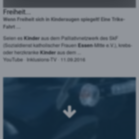
Freiheit...
Wenn Freiheit sich in Kinderaugen spiegelt! Eine Trike-
Fahrt ...
Seien es
Kinder
aus dem Palliativnetzwerk des SkF
(Sozialdienst katholischer Frauen
Essen
-Mitte e.V.), krebs-
oder herzkranke
Kinder
aus dem ...
YouTube
· Inklusions-TV · 11.09.2016