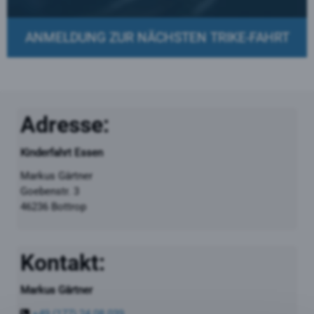
ANMELDUNG ZUR NÄCHSTEN TRIKE-FAHRT
Adresse:
Kinderfahrt Essen
Markus Gärtner
Goebenstr. 3
46236 Bottrop
Kontakt:
Markus Gärtner
+49 (177) 24 08 039