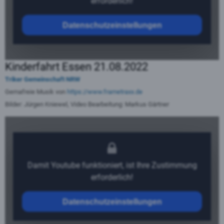
erforderlich!
Datenschutzeinstellungen
Kinderfahrt
Essen 21.08.2022
Triker Gemeinschaft NRW
Gemafreie Musik von
https://www.frametraxx.de
Bilder: Jürgen Kniewel,
Video Bearbeitung: Markus Gärtner
Damit Youtube funktioniert, ist Ihre Zustimmung
erforderlich!
Datenschutzeinstellungen