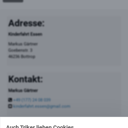
Adresse:
Kinderfahrt Essen
Markus Gärtner
Goebenstr. 3
46236 Bottrop
Kontakt:
Markus Gärtner
+49 (177) 24 08 039
kinderfahrt.essen@gmail.com
Auch Triker lieben Cookies...