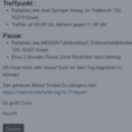
Treffpunkt :
Parkplatz des Axel Springer Verlag, Im Teelbruch 100,
45219 Essen
Treffen ab 09.00 Uhr, Abfahrt gegen 11.00 Uhr
Pause:
Parkplatz des MEDION Fabrikverkauf, Schönscheidtstraße
100, 45307 Essen
Etwa 2 Stunden Pause, dann Rückfahrt nach Kettwig
Ich freue mich sehr darauf Euch an dem Tag begrüßen zu
können!
Den genauen Ablauf findest Du übrigens hier:
https://www.kinderfahrt.org/in-71-tagen/
Es grüßt Euch
Fauchi
Zurück