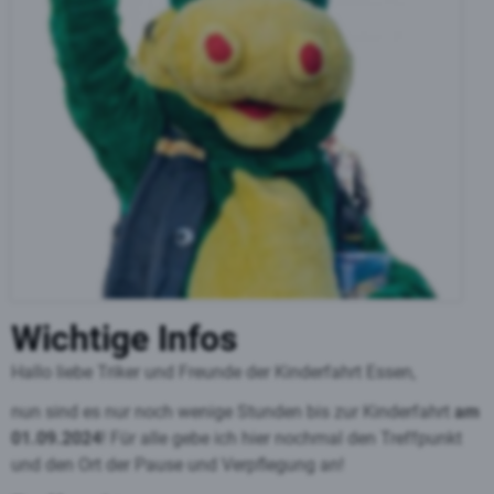
Wichtige Infos
Hallo liebe Triker und Freunde der Kinderfahrt Essen,
nun sind es nur noch wenige Stunden bis zur Kinderfahrt
am
01.09.2024
! Für alle gebe ich hier nochmal den Treffpunkt
und den Ort der Pause und Verpflegung an!